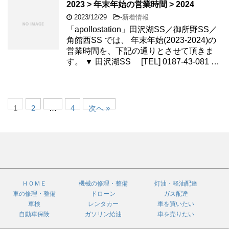
2023 > 年末年始の営業時間 > 2024
2023/12/29
-
新着情報
「apollostation」田沢湖SS／御所野SS／
角館西SS では、 年末年始(2023-2024)の
営業時間を、下記の通りとさせて頂きま
す。 ▼ 田沢湖SS [TEL] 0187-43-081 …
1
2
…
4
次へ »
ＨＯＭＥ
機械の修理・整備
灯油・軽油配達
車の修理・整備
ドローン
ガス配達
車検
レンタカー
車を買いたい
自動車保険
ガソリン給油
車を売りたい