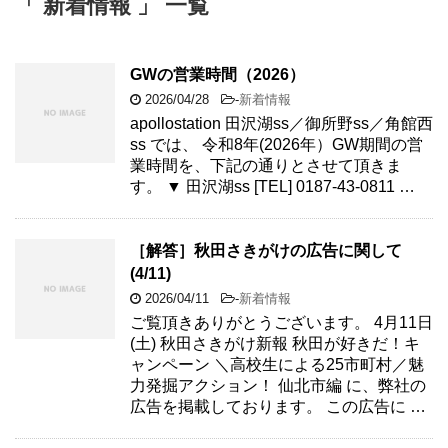
「 新着情報 」 一覧
GWの営業時間（2026）
2026/04/28
-
新着情報
apollostation 田沢湖ss／御所野ss／角館西
ss では、 令和8年(2026年）GW期間の営
業時間を、下記の通りとさせて頂きま
す。 ▼ 田沢湖ss [TEL] 0187-43-0811 …
［解答］秋田さきがけの広告に関して
(4/11)
2026/04/11
-
新着情報
ご覧頂きありがとうございます。 4月11日
(土) 秋田さきがけ新報 秋田が好きだ！キ
ャンペーン ＼高校生による25市町村／魅
力発掘アクション！ 仙北市編 に、弊社の
広告を掲載しております。 この広告に …