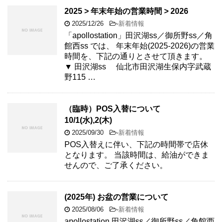
2025 > 年末年始の営業時間 > 2026
2025/12/26
-
新着情報
「apollostation」田沢湖ss／御所野ss／角
館西ss では、 年末年始(2025-2026)の営業
時間を、下記の通りとさせて頂きます。
▼ 田沢湖ss 仙北市田沢湖生保内字武蔵
野115 …
（臨時）POS入替について
10/1(水),2(木)
2025/09/30
-
新着情報
POS入替えに伴い、下記の時間帯で店休
となります。 当該時間は、給油ができま
せんので、ご了承ください。
(2025年) お盆の営業について
2025/08/06
-
新着情報
apollostation 田沢湖ss／御所野ss／角館西