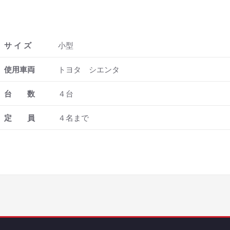
サ イ ズ
小型
使用車両
トヨタ シエンタ
台 数
４台
定 員
４名まで