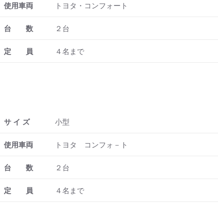
使用車両
トヨタ・コンフォート
台 数
２台
定 員
４名まで
サ イ ズ
小型
使用車両
トヨタ コンフォ－ト
台 数
２台
定 員
４名まで