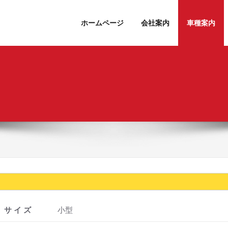
ホームページ
会社案内
車種案内
サ イ ズ
小型