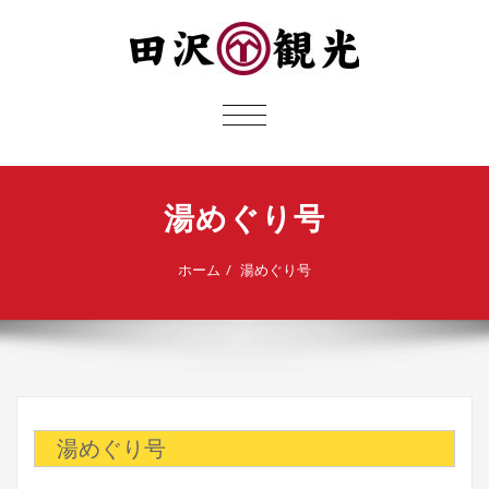
ナ
ビ
ゲ
ー
湯めぐり号
シ
ョ
ン
ホーム
湯めぐり号
切
り
替
え
湯めぐり号