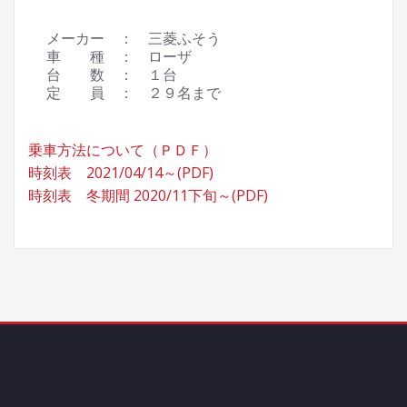
メーカー ： 三菱ふそう
車 種 ： ローザ
台 数 ： １台
定 員 ： ２９名まで
乗車方法について（ＰＤＦ）
時刻表 2021/04/14～(PDF)
時刻表 冬期間 2020/11下旬～(PDF)